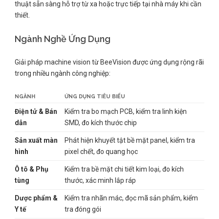
thuật sẵn sàng hỗ trợ từ xa hoặc trực tiếp tại nhà máy khi cần
thiết.
Ngành Nghề Ứng Dụng
Giải pháp machine vision từ BeeVision được ứng dụng rộng rãi
trong nhiều ngành công nghiệp:
NGÀNH
ỨNG DỤNG TIÊU BIỂU
Điện tử & Bán
Kiểm tra bo mạch PCB, kiểm tra linh kiện
dẫn
SMD, đo kích thước chip
Sản xuất màn
Phát hiện khuyết tật bề mặt panel, kiểm tra
hình
pixel chết, đo quang học
Ô tô & Phụ
Kiểm tra bề mặt chi tiết kim loại, đo kích
tùng
thước, xác minh lắp ráp
Dược phẩm &
Kiểm tra nhãn mác, đọc mã sản phẩm, kiểm
Y tế
tra đóng gói