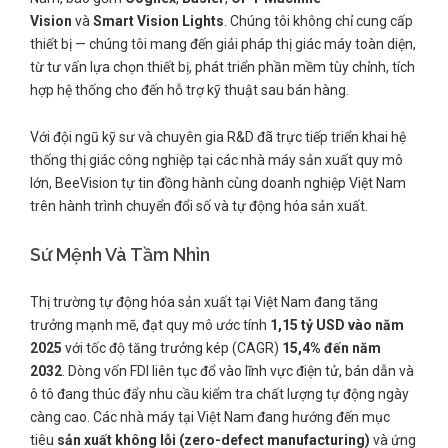
Vision
và
Smart Vision Lights
. Chúng tôi không chỉ cung cấp
thiết bị — chúng tôi mang đến giải pháp thị giác máy toàn diện,
từ tư vấn lựa chọn thiết bị, phát triển phần mềm tùy chỉnh, tích
hợp hệ thống cho đến hỗ trợ kỹ thuật sau bán hàng.
Với đội ngũ kỹ sư và chuyên gia R&D đã trực tiếp triển khai hệ
thống thị giác công nghiệp tại các nhà máy sản xuất quy mô
lớn, BeeVision tự tin đồng hành cùng doanh nghiệp Việt Nam
trên hành trình chuyển đổi số và tự động hóa sản xuất.
Sứ Mệnh Và Tầm Nhìn
Thị trường tự động hóa sản xuất tại Việt Nam đang tăng
trưởng mạnh mẽ, đạt quy mô ước tính
1,15 tỷ USD vào năm
2025
với tốc độ tăng trưởng kép (CAGR)
15,4% đến năm
2032
. Dòng vốn FDI liên tục đổ vào lĩnh vực điện tử, bán dẫn và
ô tô đang thúc đẩy nhu cầu kiểm tra chất lượng tự động ngày
càng cao. Các nhà máy tại Việt Nam đang hướng đến mục
tiêu
sản xuất không lỗi (zero-defect manufacturing)
và ứng