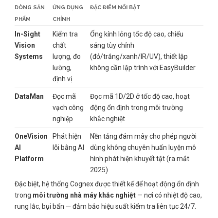
DÒNG SẢN
ỨNG DỤNG
ĐẶC ĐIỂM NỔI BẬT
PHẨM
CHÍNH
In-Sight
Kiểm tra
Ống kính lỏng tốc độ cao, chiếu
Vision
chất
sáng tùy chỉnh
Systems
lượng, đo
(đỏ/trắng/xanh/IR/UV), thiết lập
lường,
không cần lập trình với EasyBuilder
định vị
DataMan
Đọc mã
Đọc mã 1D/2D ở tốc độ cao, hoạt
vạch công
động ổn định trong môi trường
nghiệp
khắc nghiệt
OneVision
Phát hiện
Nền tảng đám mây cho phép người
AI
lỗi bằng AI
dùng không chuyên huấn luyện mô
Platform
hình phát hiện khuyết tật (ra mắt
2025)
Đặc biệt, hệ thống Cognex được thiết kế để hoạt động ổn định
trong
môi trường nhà máy khắc nghiệt
— nơi có nhiệt độ cao,
rung lắc, bụi bẩn — đảm bảo hiệu suất kiểm tra liên tục 24/7.