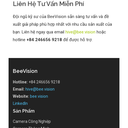
Liên Hệ Tư Vấn Miễn Phí
Đội ngũ kỹ sư của BeeVision sẵn sàng tư vấn và đề
xuất giải pháp phù hợp nhất với nhu cầu sản xuất của
bạn. Liên hệ ngay qua email
hive@bee.vision
hoặc
hotline
+84 246656 9218
để được hỗ trợ.
BeeVision
Hotline:
+84 246656 9218
Email:
hive@bee.vision
Website:
bee.vision
LinkedIn
Sản Phẩm
Camera Công Nghiệp