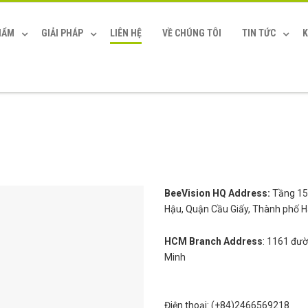
HẨM
GIẢI PHÁP
LIÊN HỆ
VỀ CHÚNG TÔI
TIN TỨC
K
BeeVision HQ Address:
Tầng 15,
Hậu, Quận Cầu Giấy, Thành phố Hà
HCM Branch Address
:
1161 đườ
Minh
Điện thoại: (+84)2466569218