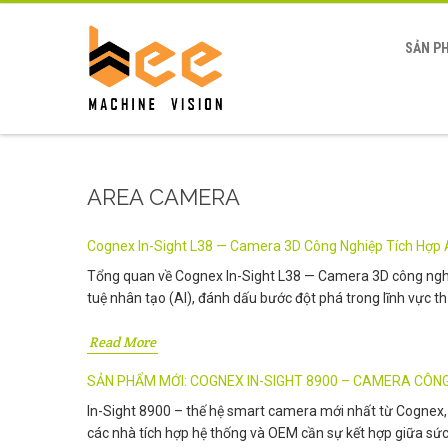
SẢN P
AREA CAMERA
Cognex In-Sight L38 — Camera 3D Công Nghiệp Tích Hợp A
Tổng quan về Cognex In-Sight L38 — Camera 3D công nghiệp 
tuệ nhân tạo (AI), đánh dấu bước đột phá trong lĩnh vực t
Read More
SẢN PHẨM MỚI: COGNEX IN-SIGHT 8900 – CAMERA CÔNG 
In-Sight 8900 – thế hệ smart camera mới nhất từ Cognex, m
các nhà tích hợp hệ thống và OEM cần sự kết hợp giữa sức m