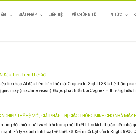
HẨM
GIẢI PHÁP
LIÊN HỆ
VỀ CHÚNG TÔI
TIN TỨC
K
I Đầu Tiên Trên Thế Giới
tích hợp AI đầu tiên trên thế giới Cognex In-Sight L38 là hệ thống came
hị giác máy (machine vision). Được phát triển bởi Cognex — thương hiệu h
NGHIỆP THẾ HỆ MỚI, GIẢI PHÁP THỊ GIÁC THÔNG MINH CHO NHÀ MÁY H
ang đến hiệu suất vượt trội trong một thiết bị có kích thước siêu nhỏ g
ạnh xử lý và tính linh hoạt về thiết kế. Điểm nổi bật của In-Sight 8900